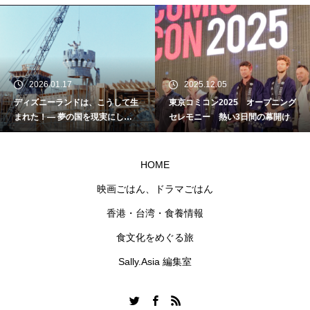
2026.01.17
2025.12.05
ディズニーランドは、こうして生
東京コミコン2025 オープニング
まれた！― 夢の国を現実にし
セレモニー 熱い3日間の幕開け
た“名もなきクラフトマン”たちの
物語
HOME
映画ごはん、ドラマごはん
香港・台湾・食養情報
食文化をめぐる旅
Sally.Asia 編集室