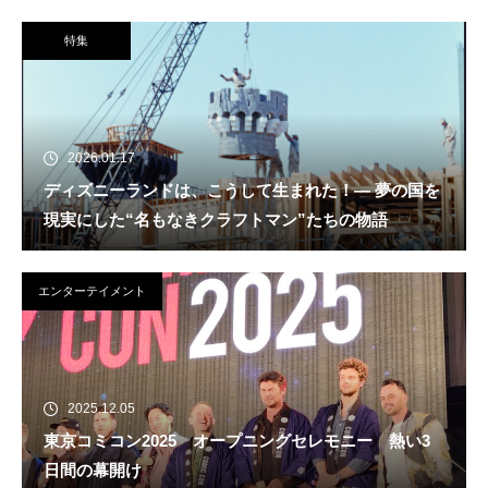
特集
2026.01.17
ディズニーランドは、こうして生まれた！― 夢の国を
現実にした“名もなきクラフトマン”たちの物語
エンターテイメント
2025.12.05
東京コミコン2025 オープニングセレモニー 熱い3
日間の幕開け