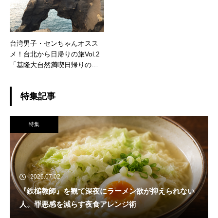
台湾男子・センちゃんオスス
メ！台北から日帰りの旅Vol.2
「基隆大自然満喫日帰りの
旅」
特集記事
特集
2026.07.02
『鉄槌教師』を観て深夜にラーメン欲が抑えられない
人。罪悪感を減らす夜食アレンジ術