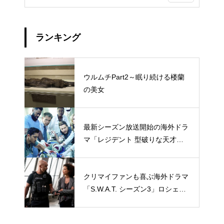
ランキング
ウルムチPart2～眠り続ける楼蘭
の美女
最新シーズン放送開始の海外ドラ
マ「レジデント 型破りな天才研
修医」キャラクターを一挙おさら
い
クリマイファンも喜ぶ海外ドラマ
「S.W.A.T. シーズン3」ロシェ
ル・エイツの役どころ＆場面写真
公開！