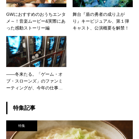
GWにおすすめのおうちエンタ
舞台『盾の勇者の成り上が
メ～！音楽ムービー&実際にあ
り』キービジュアル、第１弾
った感動ストーリー編
キャスト、公演概要を解禁！
――冬来たる。「ゲーム・オ
ブ・スローンズ」のファンミ
ーティングが、今年の仕事納
めと言ってもいいほどだった
件
特集記事
特集