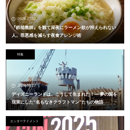
2026.07.02
『鉄槌教師』を観て深夜にラーメン欲が抑えられない
人。罪悪感を減らす夜食アレンジ術
特集
2026.01.17
ディズニーランドは、こうして生まれた！― 夢の国を
現実にした“名もなきクラフトマン”たちの物語
エンターテイメント