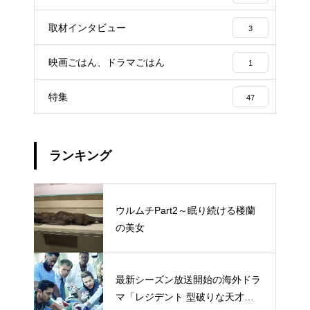
取材インタビュー
3
映画ごはん、ドラマごはん
1
特集
47
ランキング
ウルムチPart2～眠り続ける楼蘭
の美女
最新シーズン放送開始の海外ドラ
マ「レジデント 型破りな天才研