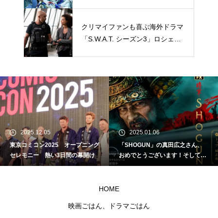
修医」キャラクターを一挙おさら
い
クリマイファンも喜ぶ海外ドラマ
「S.W.A.T. シーズン3」ロシェ
ル・エイツの役どころ＆場面写真
公開！
2025.12.05
2025.01.06
東京コミコン2025 オープニング
「SHOGUN」の真田広之さん、
セレモニー 熱い3日間の幕開け
おめでとうございます！そして、
ありがとう！
HOME
映画ごはん、ドラマごはん