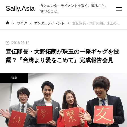
食とエンタ－テイメントを繋ぐ。観ること、
Sally.Asia
食べること。
ブログ
エンターテイメント
宣伝隊長・大野拓朗が珠玉の一発ギャグを披露？『台湾より愛をこめて』完成報告会見
2018.03.12
宣伝隊長・大野拓朗が珠玉の一発ギャグを披
露？『台湾より愛をこめて』完成報告会見
特集