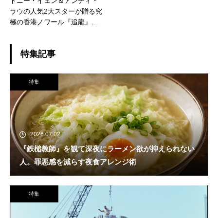
ドニー・イェン＆アンディ・
ラウの人気2大スターが贈る究
極の香港ノワール『追龍』、7
月24日ロードショー！
特集記事
特集
2026.07.02
『鉄槌教師』を観て深夜にラーメン欲が抑えられない
人。罪悪感を減らす夜食アレンジ術
特集