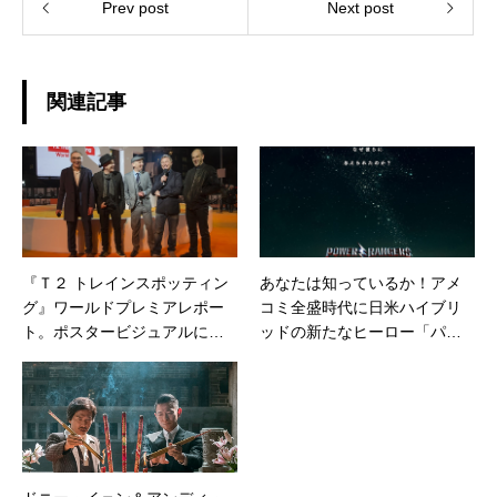
Prev post
Next post
関連記事
『Ｔ２ トレインスポッティン
あなたは知っているか！アメ
グ』ワールドプレミアレポー
コミ全盛時代に日米ハイブリ
ト。ポスタービジュアルに引
ッドの新たなヒーロー「パワ
き続き現代の彼らの素が明ら
ーレンジャー」が誕生！
かに！？