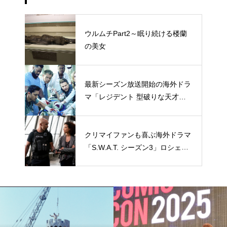
ウルムチPart2～眠り続ける楼蘭
の美女
最新シーズン放送開始の海外ドラ
マ「レジデント 型破りな天才研
修医」キャラクターを一挙おさら
い
クリマイファンも喜ぶ海外ドラマ
「S.W.A.T. シーズン3」ロシェ
ル・エイツの役どころ＆場面写真
公開！