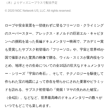
（木）よりディズニープラスで配信予定
© 2020 NGC Network US, LLC. All rights reserved.
ロープや安全装置を一切使わずに登るフリーソロ・クライミング
のスーパースター、アレックス・オノルドの巨岩エル・キャピタ
ンへの挑戦を追った長編ドキュメンタリー映画で、アカデミー賞
も受賞したサブスク初登場の『フリーソロ』や、宇宙と世界45か
国で撮影された驚異の映像で贈る、ウィル・スミスが案内役をつ
とめ、地球とその生命についての全10話の壮大なドキュメンタリ
ー・シリーズ『宇宙の奇石』、そして、テクノロジーを駆使して
作られた宝の地図によって存在を明らかにされた要塞やピラミッ
ドを訪れる、サブスク初登場の『発掘！マヤの失われた秘宝』
（全4話）、などなど、世界最高峰のドキュメンタリーの数々が
いつでもどこでも楽しめます。