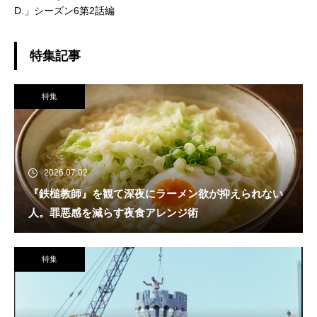
D.」シーズン6第2話編
特集記事
特集
2026.07.02
『鉄槌教師』を観て深夜にラーメン欲が抑えられない
人。罪悪感を減らす夜食アレンジ術
特集