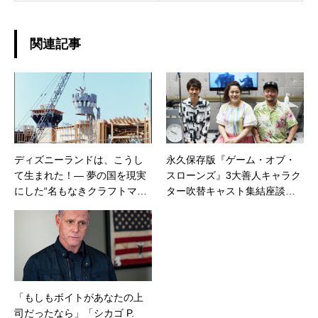
関連記事
ディズニーランドは、こうし
永久保存版『ゲーム・オブ・
て生まれた！― 夢の国を現実
スローンズ』3大善人キャラク
にした“名もなきクラフトマ
ター吹替キャスト集結座談会
ン”たちの物語
【前編】
「もしもボイトがあなたの上
司だったなら」「シカゴ P.