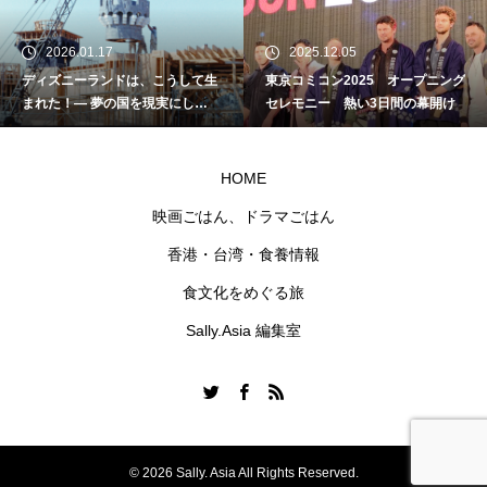
2026.01.17
2025.12.05
ディズニーランドは、こうして生
東京コミコン2025 オープニング
まれた！― 夢の国を現実にし
セレモニー 熱い3日間の幕開け
た“名もなきクラフトマン”たちの
物語
HOME
映画ごはん、ドラマごはん
香港・台湾・食養情報
食文化をめぐる旅
Sally.Asia 編集室
© 2026 Sally. Asia All Rights Reserved.