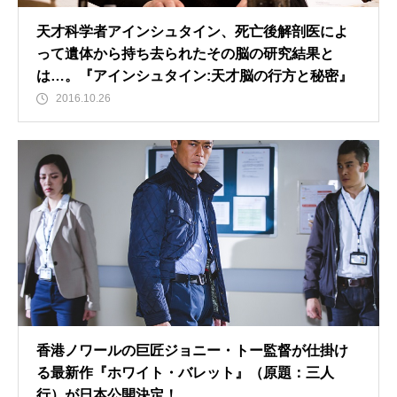
天才科学者アインシュタイン、死亡後解剖医によ
って遺体から持ち去られたその脳の研究結果と
は…。『アインシュタイン:天才脳の行方と秘密』
2016.10.26
香港ノワールの巨匠ジョニー・トー監督が仕掛け
る最新作『ホワイト・バレット』（原題：三人
行）が日本公開決定！