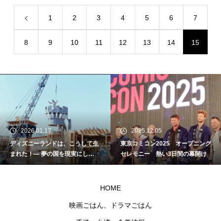
1
2
3
4
5
6
7
8
9
10
11
12
13
14
15
2026.01.17
2025.12.05
ディズニーランドは、こうして生
東京コミコン2025 オープニング
まれた！― 夢の国を現実にし
セレモニー 熱い3日間の幕開け
た“名もなきクラフトマン”たちの
物語
HOME
映画ごはん、ドラマごはん