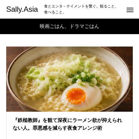
食とエンタ－テイメントを繋ぐ。観ること、
Sally.Asia
食べること。
映画ごはん、ドラマごはん
『鉄槌教師』を観て深夜にラーメン欲が抑えられ
ない人。罪悪感を減らす夜食アレンジ術