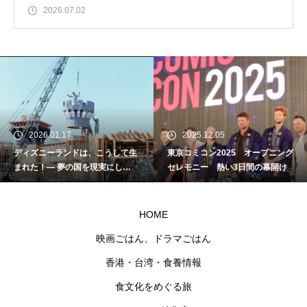
2026.07.02
2026.01.17
2025.12.05
ディズニーランドは、こうして生
東京コミコン2025 オープニング
まれた！― 夢の国を現実にし
セレモニー 熱い3日間の幕開け
た“名もなきクラフトマン”たちの
物語
HOME
映画ごはん、ドラマごはん
香港・台湾・食養情報
食文化をめぐる旅