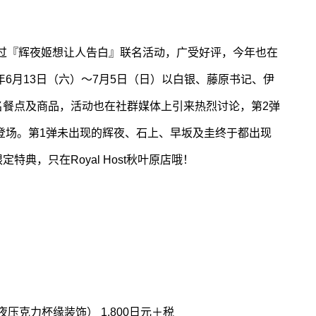
曾举办过『辉夜姬想让人告白』联名活动，广受好评，今年也在
年6月13日（六）～7月5日（日）以白银、藤原书记、伊
名餐点及商品，活动也在社群媒体上引来热烈讨论，第2弹
）登场。第1弹未出现的辉夜、石上、早坂及圭终于都出现
典，只在Royal Host秋叶原店哦！
克力杯缘装饰） 1,800日元＋税