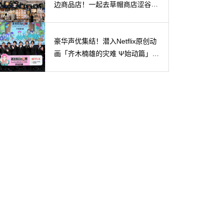
边商品店！一起去草帽商店涩谷本
店探店吧！
豪华声优集结！潜入Netflix原创动
画「齐木楠雄的灾难 Ψ始动篇」上
映前活动！