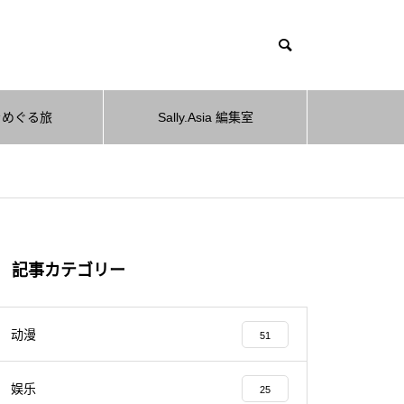
をめぐる旅
Sally.Asia 編集室
記事カテゴリー
动漫
51
娱乐
25