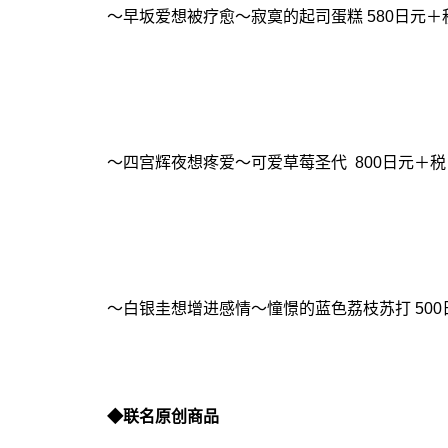
～早坂爱想被疗愈～寂寞的起司蛋糕 580日元＋
～四宫辉夜想疼爱～可爱草莓圣代 800日元＋税
～白银圭想增进感情～憧憬的蓝色荔枝苏打 500
◆联名原创商品