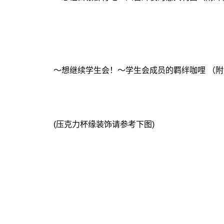
～想继续学生会！～学生会成员的羁绊咖哩 （附上
(压克力杯缘装饰请参考下图)