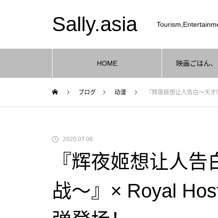
Sally.asia
Tourism,Entertainme
HOME
映画ごはん、
ブログ
动漫
『辉夜姬想让人告白～天才们的
2020.07.06
『辉夜姬想让人告
战～』× Royal 