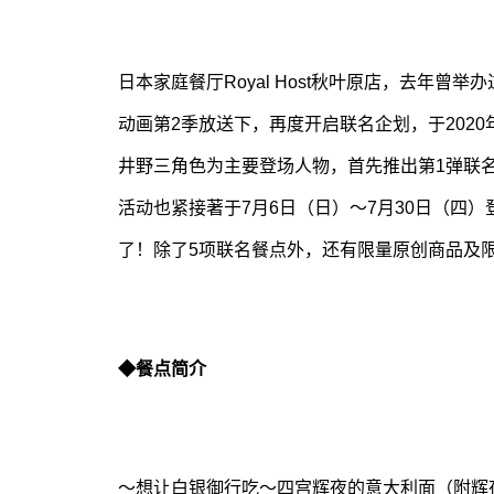
日本家庭餐厅Royal Host秋叶原店，去年
动画第2季放送下，再度开启联名企划，于2020
井野三角色为主要登场人物，首先推出第1弹联
活动也紧接著于7月6日（日）～7月30日（四
了！除了5项联名餐点外，还有限量原创商品及限定特
◆餐点简介
～想让白银御行吃～四宫辉夜的意大利面（附辉夜压