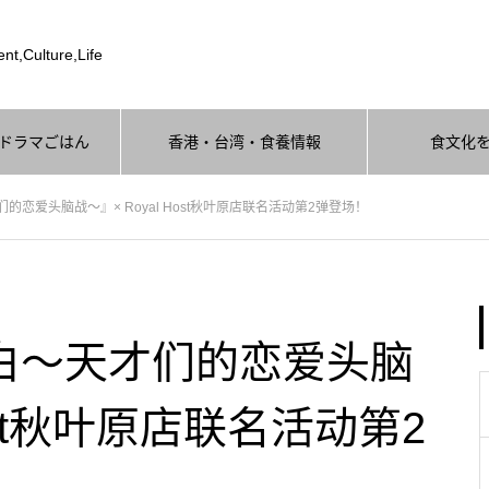
nt,Culture,Life
ドラマごはん
香港・台湾・食養情報
食文化
恋爱头脑战～』× Royal Host秋叶原店联名活动第2弹登场！
白～天才们的恋爱头脑
Host秋叶原店联名活动第2