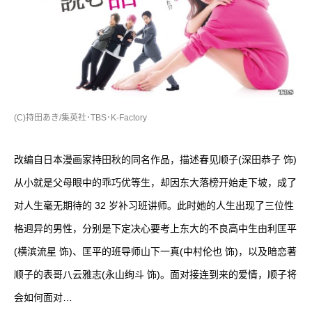
(C)持田あき/集英社･TBS･K-Factory
改编自日本漫画家持田秋的同名作品，描述春见顺子(深田恭子 饰)
从小就是父母眼中的乖巧优等生，却因东大落榜开始走下坡，成了
对人生毫无期待的 32 岁补习班讲师。此时她的人生出现了三位性
格迥异的男性，分别是下定决心要考上东大的不良高中生由利匡平
(横滨流星 饰)、匡平的班导师山下一真(中村伦也 饰)，以及暗恋著
顺子的表哥八云雅志(永山绚斗 饰)。面对接连到来的爱情，顺子将
会如何面对…