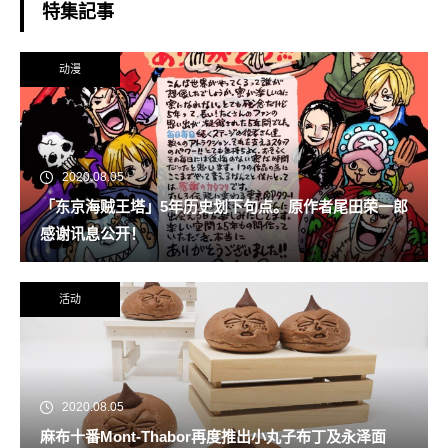
特集記事
动漫
2020.08.05
「东京海贼王塔」5年历史划下句点。原作者尾田荣一郎
感谢讯息公开！
活动
2020.08.05
麻布十番Mont-Thabor再度推出小丸子布丁及永泽面