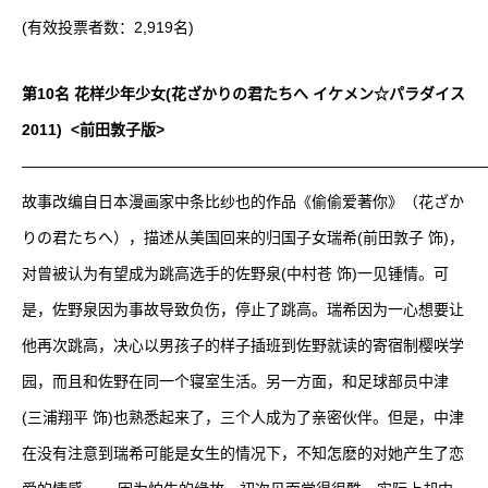
(有效投票者数：2,919名)
第10名 花样少年少女(花ざかりの君たちへ イケメン☆パラダイス
2011) <前田敦子版>
——————————————————————————————
故事改编自日本漫画家中条比纱也的作品《偷偷爱著你》（花ざか
りの君たちへ），描述从美国回来的归国子女瑞希(前田敦子 饰)，
对曾被认为有望成为跳高选手的佐野泉(中村苍 饰)一见锺情。可
是，佐野泉因为事故导致负伤，停止了跳高。瑞希因为一心想要让
他再次跳高，决心以男孩子的样子插班到佐野就读的寄宿制樱咲学
园，而且和佐野在同一个寝室生活。另一方面，和足球部员中津
(三浦翔平 饰)也熟悉起来了，三个人成为了亲密伙伴。但是，中津
在没有注意到瑞希可能是女生的情况下，不知怎麽的对她产生了恋