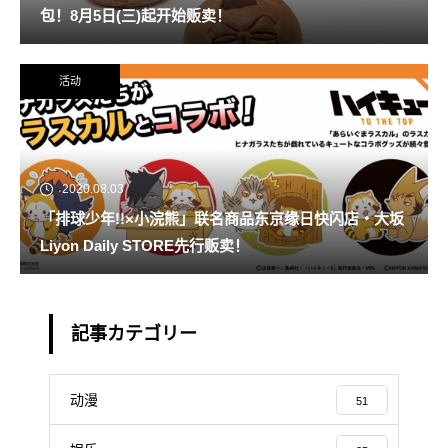
包！8月5日(三)起开始贩卖！
活动
2020.08.03
「排球少年!!×小浣熊」联名商品东京缘日快闪店・大坂
Liyon Daily STORE先行贩卖！
記事カテゴリー
动漫
51