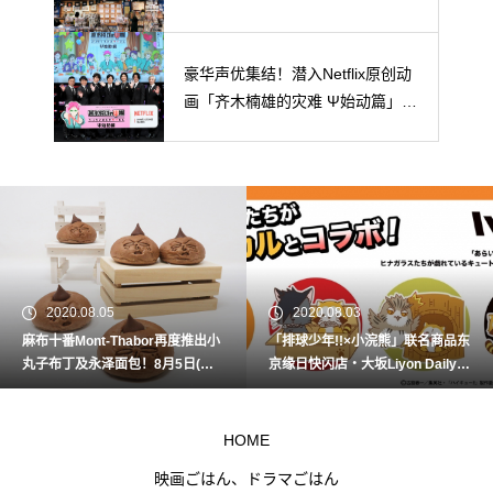
店探店吧！
豪华声优集结！潜入Netflix原创动
画「齐木楠雄的灾难 Ψ始动篇」上
映前活动！
2020.08.05
2020.08.03
麻布十番Mont-Thabor再度推出小
「排球少年!!×小浣熊」联名商品东
丸子布丁及永泽面包！8月5日(三)
京缘日快闪店・大坂Liyon Daily S
起开始贩卖！
TORE先行贩卖！
HOME
映画ごはん、ドラマごはん