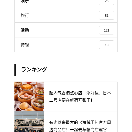
娱乐
25
旅行
51
活动
121
特辑
19
ランキング
超人气香港点心店「添好运」日本
二号店要在新宿开张了！
有史以来最大的《海贼王》官方周
边商品店！一起去草帽商店涩谷本