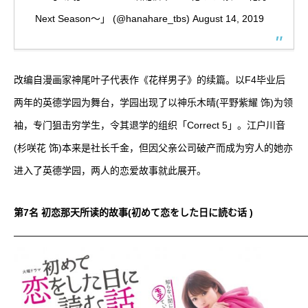
Next Season〜」 (@hanahare_tbs)
August 14, 2019
改编自漫画家神尾叶子代表作《花样男子》的续篇。以F4毕业后
两年的英德学园为舞台，学园出现了以神乐木晴(平野紫耀 饰)为领
袖，专门狙击穷学生，令其退学的组织「Correct 5」。江户川音
(杉咲花 饰)本来是社长千金，但因父亲公司破产而成为穷人的她亦
进入了英德学园，两人的恋爱故事就此展开。
第7名 初恋那天所读的故事(初めて恋をした日に読む话 )
——————————————————————————————