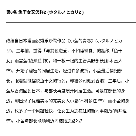
第6名 鱼干女又怎样2 (ホタルノヒカリ2 )
——————————————————————————————
改编自日本漫画家秀乐沙鹭作品《小萤的青春》(ホタルノヒカ
リ)，三年前，觉得「与其谈恋爱，不如睡懒觉」的超级「鱼干
女」雨宫萤(绫濑遥 饰)，和一板一眼的主管高野部长(藤木直人
饰)，开始了秘密的同居生活。经过许多波折，小萤最后情归部
长，眼看就能摆脱鱼干女的行列，却被公司派到香港！三年后，小
萤从香港回到日本，与部长再度展开同居生活。可是在部长的身
边，却出现了优雅美丽的完美女人小夏(木村多江 饰)；而小萤的身
边，也多了一个风趣轻快、让女生为之疯狂的新同事濑乃(向井理
饰)。小萤与部长能顺利迈向结婚之路吗？