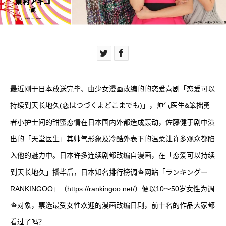
最近刚于日本放送完毕、由少女漫画改编的的恋爱喜剧「恋爱可以
持续到天长地久(
恋はつづくよどこまでも)
」，帅气医生&笨拙勇
者小护士间的甜蜜恋情在日本国内外都造成轰动，佐藤健于剧中演
出的「天堂医生」其帅气形象及冷酷外表下的温柔让许多观众都陷
入他的魅力中。日本许多连续剧都改编自漫画，在「恋爱可以持续
到天长地久」播毕后，日本知名排行榜调查网站「ランキングー
RANKINGOO」（
https://rankingoo.net/
）便以10～50岁女性为调
查对象，票选最受女性欢迎的漫画改编日剧，前十名的作品大家都
看过了吗？