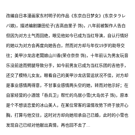
改编自日本漫画家东村明子的作品《东京白日梦女》(东京タラレ
バ娘)，描述编剧鎌田伦子(吉高由里子 饰)，八年前被製作人告白
但因为对方土气而回绝，眼见他如今已成为当红导演，自认行情好
的她以为对方会再度向她告白，然而对方却与年仅19岁的助导交
往；美甲沙龙店老闆娘山川香(荣仓奈奈 饰)，十年前认为男友玩音
乐没前途而劈腿导致分手，如今前男友已成为当红乐团的吉他手，
还交了模特儿女友。眼看自己的美甲沙龙店营运状况不佳，对方却
是事业感情两得意，不甘事业感情两头空的她，转而对他示好；在
自家经营的小酒馆「呑兵卫」帮忙的鸟居小雪(大岛优子 饰)，原本
是个不想谈恋爱的冰山美人，在某位常客的温情攻势下终于放开心
胸，打算与他交往，这时对方却向她坦承自己已婚，此时的小雪也
发现自己已经对他献出真情，再也回不去了…