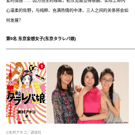
爱的情感…… 因为怕生的缘故，初次见面觉得很酷、实际上却内
心温柔的佐野，与纯粹、充满热情的中津，三人之间的关係将会如
何发展？
第9名 东京妄想女子(东京タラレバ娘)
——————————————————————————————
©东村アキコ／讲谈社