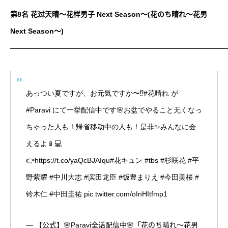
第8名 花过天晴～花样男子 Next Season～(花のち晴れ～花男
Next Season～)
——————————————————————————————
あっつい夏ですが、お元気ですか〜⁉️
#花晴れ
が
#Paravi
にて一挙配信中です🌸お盆でやること无くなっ
ちゃった人も！帰省移动中の人も！是非✨みんなに会
えるよ📱💻
👉
https://t.co/yaQcBJAIqu
#花キュン
#tbs
#杉咲花
#平
野紫耀
#中川大志
#滨田龙臣
#饭豊まりえ
#今田美桜
#
铃木仁
#中田圭祐
pic.twitter.com/oInHItfmp1
— 【公式】🌸Paravi全话配信中🌸「花のち晴れ〜花男