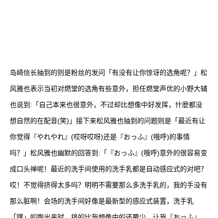
岛崎信长抽到的则是粉丝的发问「有没有让你惊讶的选角呢？」松
风雅也表示当初对燃堂的选角有些意外，担任燃堂声优的小野大辅
也说到:「自己本来也很意外，不过却比想像中好发挥，什麽都没
想自然的在配音(笑)」接下来松风雅也抽到的问题则是「最近有让
你觉得『やれやれ』(哎呀哎呀)还是『おっふ』(哦呼)的事情
吗？」松风雅也幽默的回答到:「『おっふ』(哦呼)意外的很容易变
成口头禅呢！最近的洗手间使用的洗手乳都是自动感应式的对吧？
哎！不觉得挤得太多吗？明明不需要那么多洗手乳的，我的手没有
那么脏啊！会场的洗手间好像是最新型的感应式装置，洗手乳
「噗」的跑出来时，挤的比我想像中的还要少，让我『おっふ』