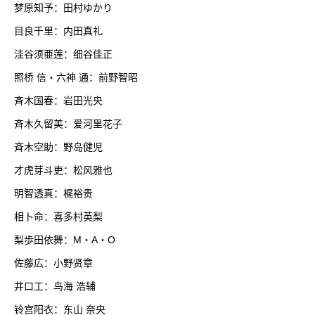
梦原知予：田村ゆかり
目良千里：内田真礼
洼谷须亜莲：细谷佳正
照桥 信・六神 通：前野智昭
斉木国春：岩田光央
斉木久留美：爱河里花子
斉木空助：野岛健児
才虎芽斗吏：松风雅也
明智透真：梶裕贵
相卜命：喜多村英梨
梨歩田依舞：M・A・O
佐藤広：小野贤章
井口工：鸟海 浩辅
铃宫阳衣：东山 奈央