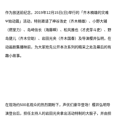
作为放送前纪念，2019年12月15日(日)举行的「齐木楠雄的灾难
Ψ始动篇」活动，特别邀请了神谷浩史（齐木楠雄）、小野大辅
（燃堂力）、岛﨑信长（海藤瞬）、松风雅也（才虎芽斗吏）、野
岛健儿（齐木空助）、岩田光央（齐木国春）及导演樱井弘明，在
动画剧集播映前，为大家抢先公开本次系列的精采之处及幕后的有
趣小故事。
在现场约500名观众的热烈期盼下，声优们豪华登场！樱井弘明导
演登台后，担任主持人的岩田光央拿出活动特制的大骰子，并由担