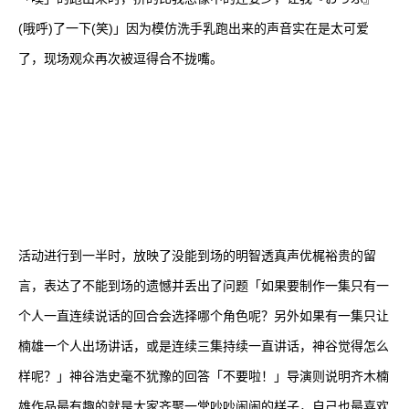
(哦呼)了一下(笑)」因为模仿洗手乳跑出来的声音实在是太可爱
了，现场观众再次被逗得合不拢嘴。
活动进行到一半时，放映了没能到场的明智透真声优梶裕贵的留
言，表达了不能到场的遗憾并丢出了问题「如果要制作一集只有一
个人一直连续说话的回合会选择哪个角色呢？另外如果有一集只让
楠雄一个人出场讲话，或是连续三集持续一直讲话，神谷觉得怎么
样呢？」神谷浩史毫不犹豫的回答「不要啦！」导演则说明齐木楠
雄作品最有趣的就是大家齐聚一堂吵吵闹闹的样子，自己也最喜欢