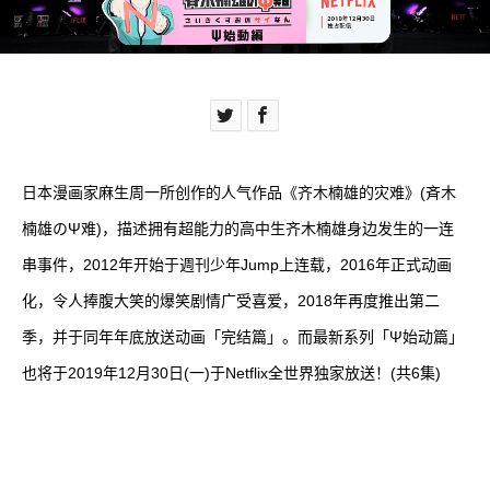
日本漫画家麻生周一所创作的人气作品《齐木楠雄的灾难》(斉木
楠雄のΨ难)，描述拥有超能力的高中生齐木楠雄身边发生的一连
串事件，2012年开始于週刊少年Jump上连载，2016年正式动画
化，令人捧腹大笑的爆笑剧情广受喜爱，2018年再度推出第二
季，并于同年年底放送动画「完结篇」。而最新系列「Ψ始动篇」
也将于2019年12月30日(一)于Netflix全世界独家放送！(共6集)