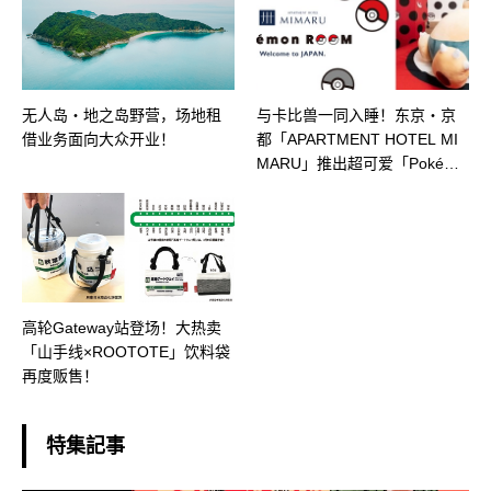
无人岛・地之岛野营，场地租
与卡比兽一同入睡！东京・京
借业务面向大众开业！
都「APARTMENT HOTEL MI
MARU」推出超可爱「Pokémo
n Room」！
高轮Gateway站登场！大热卖
「山手线×ROOTOTE」饮料袋
再度贩售！
特集記事