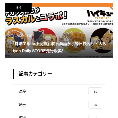
活动
2020.08.03
「排球少年!!×小浣熊」联名商品东京缘日快闪店・大坂
Liyon Daily STORE先行贩卖！
記事カテゴリー
动漫
51
娱乐
25
旅行