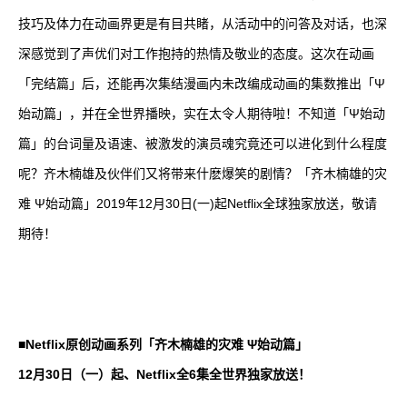
技巧及体力在动画界更是有目共睹，从活动中的问答及对话，也深
深感觉到了声优们对工作抱持的热情及敬业的态度。这次在动画
「完结篇」后，还能再次集结漫画内未改编成动画的集数推出「Ψ
始动篇」，并在全世界播映，实在太令人期待啦！不知道「Ψ始动
篇」的台词量及语速、被激发的演员魂究竟还可以进化到什么程度
呢？齐木楠雄及伙伴们又将带来什麽爆笑的剧情？「齐木楠雄的灾
难 Ψ始动篇」2019年12月30日(一)起Netflix全球独家放送，敬请
期待！
■Netflix原创动画系列「齐木楠雄的灾难 Ψ始动篇」
12月30日（一）起、Netflix全6集全世界独家放送！