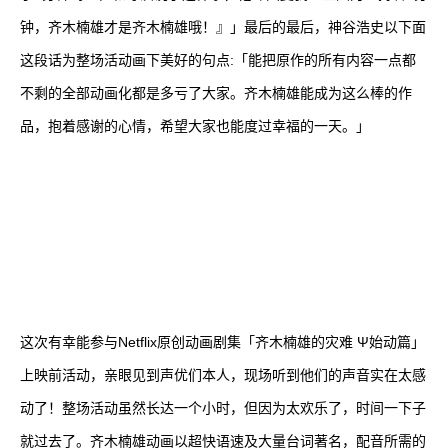
钟，齐木楠雄才是齐木楠雄哦！』」最后的最后，神谷浩史以下面
这段话为整场活动画下美好的句点:「能把原作的所有内容一点都
不剩的全部动画化都是多亏了大家。齐木楠雄能成为这么棒的作
品，抱着感谢的心情，希望大家也能度过幸福的一天。」
这次有幸能参与Netflix原创动画剧集「齐木楠雄的灾难 Ψ始动篇」
上映前活动，亲眼见到声优们本人，现场听到他们的声音实在太感
动了！整场活动虽然长达一个小时，但因为太欢乐了，时间一下子
就过去了。齐木楠雄动画以超快语速及大量台词著名，配音所需的