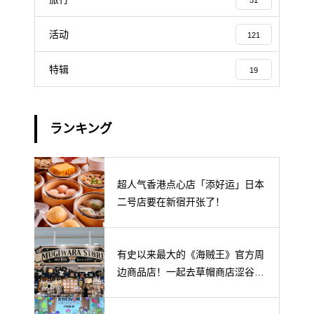
51
活动
121
特辑
19
ランキング
超人气香港点心店「添好运」日本
二号店要在新宿开张了！
有史以来最大的《海贼王》官方周
边商品店！一起去草帽商店涩谷本
店探店吧！