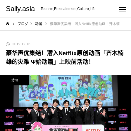
Sally.asia
Tourism,Entertainment,Culture,Life
ブログ
动漫
豪华声优集结！潜入Netflix原创动画「齐木楠雄的灾难 Ψ始动篇」上映前活动！
2019.12.16
豪华声优集结！潜入Netflix原创动画「齐木楠
雄的灾难 Ψ始动篇」上映前活动！
活动