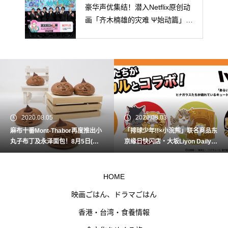
豪华声优集结！潜入Netflix原创动
画「齐木楠雄的灾难 Ψ始动篇」上
映前活动！
2020.08.05
2020.08.03
麻布十番Mont-Thabor再度推出小
「排球少年!!×小浣熊」联名商品东
丸子布丁及永泽面包！8月5日(三)
京缘日快闪店・大坂Liyon Daily S
起开始贩卖！
TORE先行贩卖！
HOME
映画ごはん、ドラマごはん
香港・台湾・食養情報