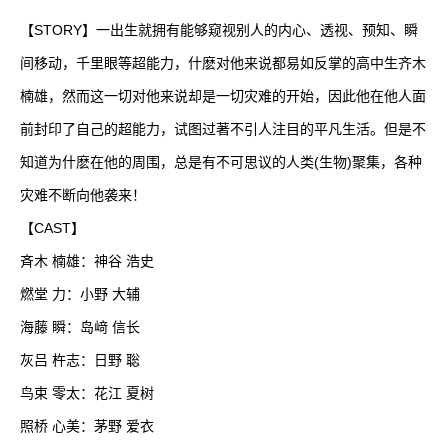
【STORY】一出生就拥有能够窥视别人的内心、透视、预知、瞬
间移动，千里眼等超能力，什麽对他来说都易如反掌的高中生齐木
楠雄，然而这一切对他来说却是一切灾难的开始，因此他在他人面
前封印了自己的超能力，试图过著不引人注目的平凡生活。但是不
知道为什麽在他的周围，总是有不可思议的人类(生物)聚集，各种
灾难不断向他袭来！
【CAST】
斉木 楠雄：神谷 浩史
燃堂 力：小野 大辅
海藤 瞬：岛﨑 信长
灰吕 杵志：日野 聡
鸟束 零太：花江 夏树
照桥 心美：茅野 爱衣