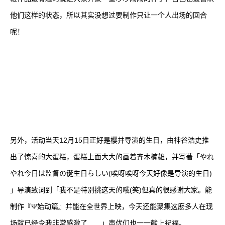
他们这样的状态，所以其实没想过要制作只让一个人出场的回合
呢！
另外，活动当天12月15日正好是樱井导演的生日，由神谷浩史推
出了惊喜的大蛋糕，蛋糕上面大大的画着齐木楠雄，并写著「やれ
やれ今日は监督の诞生日らしい(唉呀唉呀今天好像是导演的生日)
」导演致词到「我不是特别挑这天的哦(笑)但真的很感谢大家。能
制作『Ψ始动篇』并能在全世界上映，今天还能聚集这麽多人在现
场就已经令我非常感激了……」声优们也一一献上祝福。