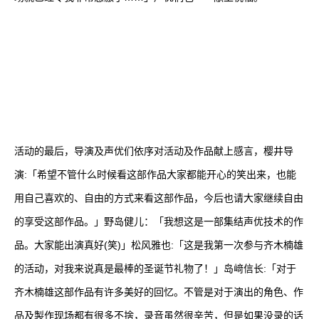
活动的最后，导演及声优们依序对活动及作品献上感言，樱井导
演:「希望不管什么时候看这部作品大家都能开心的笑出来，也能
用自己喜欢的、自由的方式来看这部作品，今后也请大家继续自由
的享受这部作品。」野岛健儿：「我想这是一部集结声优技术的作
品。大家能出演真好(笑)」松风雅也:「这是我第一次参与齐木楠雄
的活动，对我来说真是最棒的圣诞节礼物了！」岛﨑信长:「对于
齐木楠雄这部作品有许多美好的回忆。不管是对于演出的角色、作
品及製作现场都有很多不捨，录音虽然很辛苦，但是如果没录的话