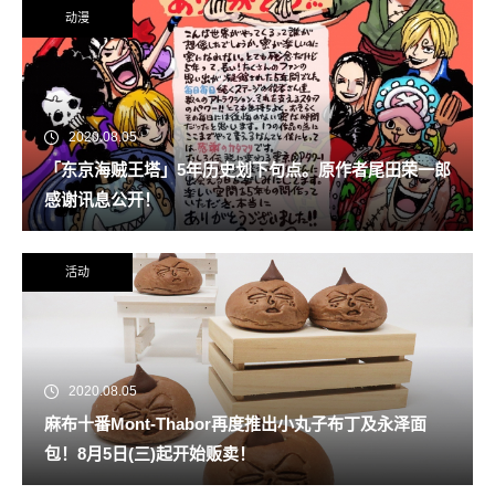
动漫
2020.08.05
「东京海贼王塔」5年历史划下句点。原作者尾田荣一郎
感谢讯息公开！
活动
2020.08.05
麻布十番Mont-Thabor再度推出小丸子布丁及永泽面
包！8月5日(三)起开始贩卖！