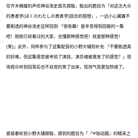
任齐木楠雄的声优神谷浩史首先掷骰，骰出的题目为「对这次大众
的勇者学(ぼくのわたしの勇者学)回合的感想」，一边小心翼翼不
要剧透的神谷浩史这样回到:「很有趣！是辛苦得到回报的一集
吧！刚刚已经看过的大家，也懂那种感觉吧！就是那种感觉！
(笑)」此外，同样参与了这集配音的小野大辅则补充:「不要剧透真
的好难，但这集感觉被考验了演技，演员魂被激发了的感觉？」现
场观众听到回答后也不自觉的笑了出来，现场气氛更加热络了。
紧接着轮到小野大辅掷骰，掷到的题目为「『Ψ始动篇』的精采之