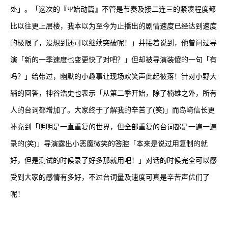
处」。「这次的『Ψ始动篇』不管是节奏及接二连三的紧凑程度都
比以往更上层楼，我本以为至今为止播出的剧情速度已经达到速度
的极限了，没想到还可以继续突破呢！」并接着说到，他曾问过导
演「新的一季速度也变更快了对吧？」但却被导演装傻的一句「有
吗？」给带过，幽默的小趣事让现场欢笑声此起彼落！针对小野大
辅的回答，神谷浩史也表示「从第二季开始，除了楠雄之外，所有
人的台词都增加了。大家终于了解我的辛苦了(笑)」而岛﨑信长更
补充到「明明是一直重复的世界，但全部重复的台词都是一遍一遍
录的(笑)」导演露出小恶魔微笑的答腔「本来是说过用复制的就
好，但是测试的时候录了好多那就用吧！」对话的时候完全可以感
受到大家的感情有多好，不过台词量及速度可真是辛苦声优们了
呢！