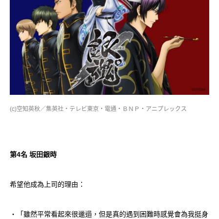
(c)空知英秋／集英社・テレビ東京・電通・ＢＮＰ・アニプレックス
第
4
名 坂田銀時
希望他成為上司的理由：
・「雖然平常看起來很邋遢，但是真的遇到困難時感覺會為我挺身