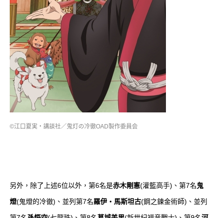
©江口夏実・講談社／鬼灯の冷徹OAD製作委員会
另外，除了上述6位以外，第6名是
赤木剛憲
(灌籃高手)、第7名
鬼
燈
(鬼燈的冷徹)、並列第7名
羅伊
・
馬斯坦古
(鋼之鍊金術師)、並列
第7名
孫悟空
(七龍珠)、第8名
葛城美里
(新世紀福音戰士)、第9名
河