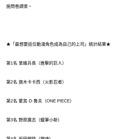
施問卷調查。
★「最想要這位動漫角色成為自己的上司」統計結果★
第1名 里維兵長（進擊的巨人）
第2名 旗木卡卡西（火影忍者）
第2名 蒙其·D·魯夫（ONE PIECE）
第3名 野原廣志（蠟筆小新）
第4名 坂田銀時（銀魂）