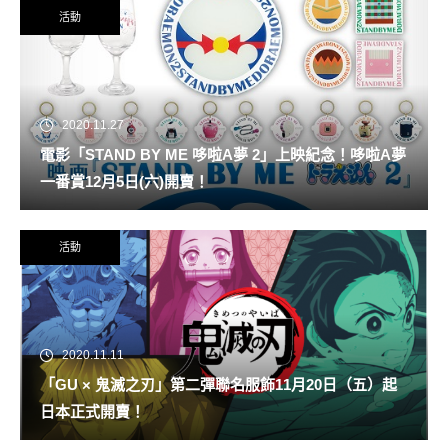
活動
2020.11.27
電影「STAND BY ME 哆啦A夢 2」上映紀念！哆啦A夢
一番賞12月5日(六)開賣！
活動
2020.11.11
「GU × 鬼滅之刃」第二彈聯名服飾11月20日（五）起
日本正式開賣！