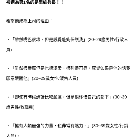
被選為第1名的是里維兵長！
！
希望他成為上司的理由：
・「雖然嘴巴很壞，但是感覺能夠保護我」(20~29歲男性/行政人
員)
・「雖然很嚴厲但是也很溫柔，很強很可靠，感覺如果是他的話我
願意跟隨他」(20~29歲女性/販售人員)
・「即使有時候講話比較嚴厲，但是很珍惜自己的部下」(30~39
歲男性/教職員)
・「擁有人類最強的力量，也非常有魅力。」(30~39歲女性/行銷
人員)。