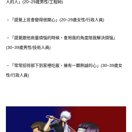
人的人」(20~29歲男性/工程師)
・「感覺上班會變得很開心」(20~29歲女性/行政人員)
・「感覺跟他商量煩惱的時候，會用我的角度陪我解決煩惱」
(30~39歲男性/技術人員)
・「常常招待部下到家裡吃飯，擁有一顆熱誠的心」(30~39歲女
性/行政人員)