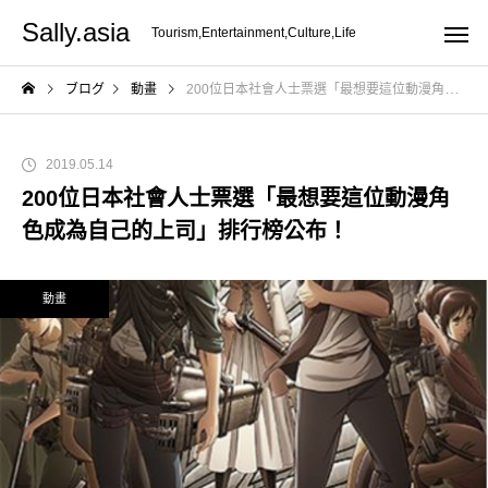
Sally.asia
Tourism,Entertainment,Culture,Life
ブログ
動畫
200位日本社會人士票選「最想要這位動漫角色成為自己的上司」排行榜公布！
2019.05.14
200位日本社會人士票選「最想要這位動漫角
色成為自己的上司」排行榜公布！
動畫