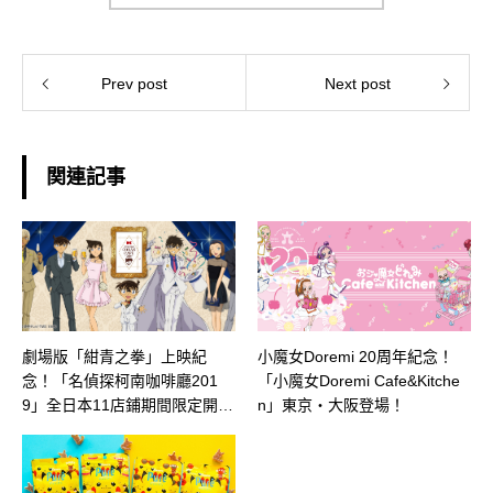
Prev post
Next post
関連記事
劇場版「紺青之拳」上映紀
小魔女Doremi 20周年紀念！
念！「名偵探柯南咖啡廳201
「小魔女Doremi Cafe&Kitche
9」全日本11店鋪期間限定開
n」東京・大阪登場！
幕！