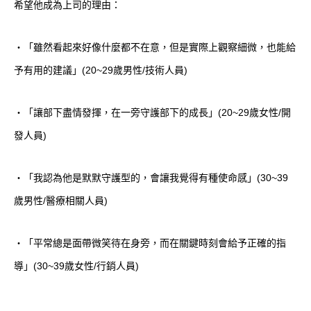
希望他成為上司的理由：
・「雖然看起來好像什麼都不在意，但是實際上觀察細微，也能給
予有用的建議」(20~29歲男性/技術人員)
・「讓部下盡情發揮，在一旁守護部下的成長」(20~29歲女性/開
發人員)
・「我認為他是默默守護型的，會讓我覺得有種使命感」(30~39
歲男性/醫療相關人員)
・「平常總是面帶微笑待在身旁，而在關鍵時刻會給予正確的指
導」(30~39歲女性/行銷人員)