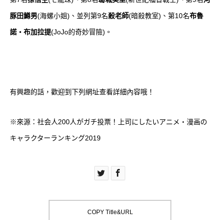
豚田鱒男
(海螺小姐)、並列第9名
殺老師
(暗殺教室)、第10名
布魯
諾
・
布加拉提
(JoJo的奇妙冒險)。
有興趣的話，歡迎到下列網址查看詳細內容哦！
※來源：
社会人200人がガチ投票！上司にしたいアニメ・漫画の
キャラクターランキング2019
COPY Title&URL