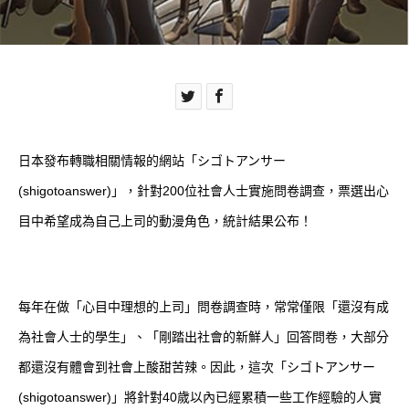
日本發布轉職相關情報的網站「シゴトアンサー
(shigotoanswer)」，針對200位社會人士實施問卷調查，票選出心
目中希望成為自己上司的動漫角色，統計結果公布！
每年在做「心目中理想的上司」問卷調查時，常常僅限「還沒有成
為社會人士的學生」、「剛踏出社會的新鮮人」回答問卷，大部分
都還沒有體會到社會上酸甜苦辣。因此，這次「シゴトアンサー
(shigotoanswer)」將針對40歲以內已經累積一些工作經驗的人實