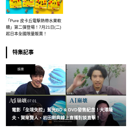
「Pure 皮卡丘電擊熱帶水果軟
糖」第二彈登場！7月21日(二)
起日本全國限量販賣！
特集記事
娛樂
2021.07.01
電影「全境失控」藍光BD & DVD發售紀念！大澤隆
夫、賀來賢人、岩田剛典線上直播對談直擊！