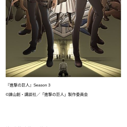
『進撃の巨人』Season 3
©諫山創・講談社／「進撃の巨人」製作委員会