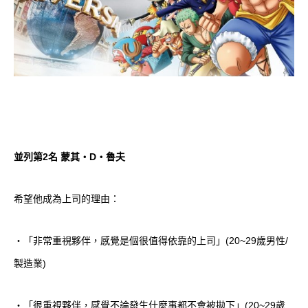
並列第
2
名 蒙其
・
D
・
魯夫
希望他成為上司的理由：
・「非常重視夥伴，感覺是個很值得依靠的上司」(20~29歲男性/
製造業)
・「很重視夥伴，感覺不論發生什麼事都不會被拋下」(20~29歲