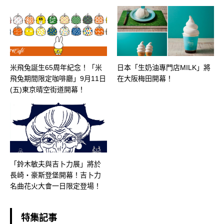
​米飛兔誕生65周年紀念！「米
日本「生奶油專門店MILK」將
飛兔期間限定咖啡廳」9月11日
在大阪梅田開幕！
(五)東京晴空街道開幕！
「鈴木敏夫與吉卜力展」將於
長崎・豪斯登堡開幕！吉卜力
名曲花火大會一日限定登場！
特集記事