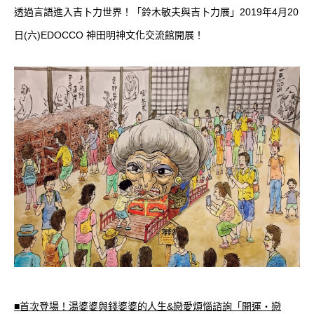
透過言語進入吉卜力世界！「鈴木敏夫與吉卜力展」2019年4月20
日(六)EDOCCO 神田明神文化交流館開展！
■首次登場！湯婆婆與錢婆婆的人生&戀愛煩惱諮詢「開運・戀