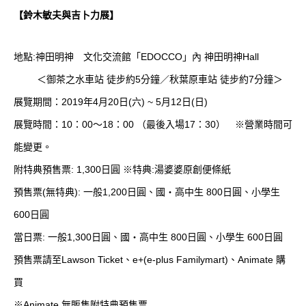
【
鈴木敏夫
與吉卜力
展
】
地點:神田明神 文化交流館「EDOCCO」內 神田明神Hall
＜御茶之水車站 徒步約5分鐘／秋葉原車站 徒步約7分鐘＞
展覽期間：2019年4月20日(六) ~ 5月12日(日)
展覽時間：10：00～18：00 （最後入場17：30） ※營業時間可
能變更。
附特典預售票: 1,300日圓 ※特典:湯婆婆原創便條紙
預售票(無特典): 一般1,200日圓、國・高中生 800日圓、小學生
600日圓
當日票: 一般1,300日圓、國・高中生 800日圓、小學生 600日圓
預售票請至
Lawson Ticket
、
e+
(e-plus Familymart)、Animate 購
買
※Animate 無販售附特典預售票