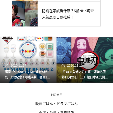
防疫在家該看什麼？5部NHK調查
人氣晨間日劇推薦！
2020.11.27
2020.11.11
電影「STAND BY ME 哆啦A夢
「GU × 鬼滅之刃」第二彈聯名服
2」上映紀念！哆啦A夢一番賞12
飾11月20日（五）起日本正式開
月5日(六)開賣！
賣！
HOME
映画ごはん、ドラマごはん
香港・台湾・食養情報