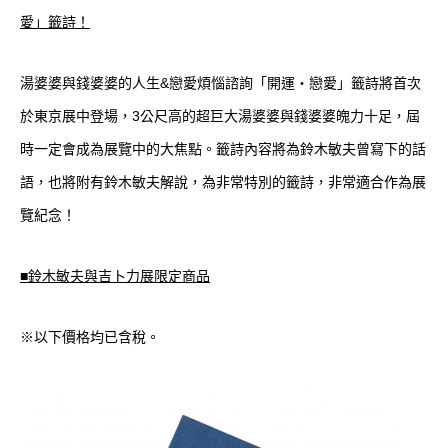
愛」籤詩！
湯婆婆與錢婆婆的人生&戀愛煩惱諮詢「開運・戀愛」籤詩將首次
於東京展中登場，3公尺高的超巨大湯婆婆與錢婆婆魄力十足，屆
時一定會成為展覽中的大焦點。籤詩內容將為鈴木敏夫曾寫下的話
語，也將附有鈴木敏夫解說，為非常特別的籤詩，非常適合作為展
覽紀念！
■鈴木敏夫與吉卜力展限定商品
※以下價格均已含稅。