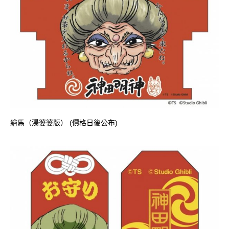
繪馬（湯婆婆版） (價格日後公布)