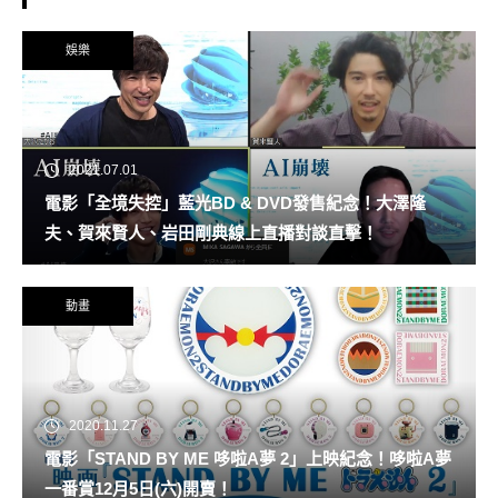
娛樂
2021.07.01
電影「全境失控」藍光BD & DVD發售紀念！大澤隆
夫、賀來賢人、岩田剛典線上直播對談直擊！
動畫
2020.11.27
電影「STAND BY ME 哆啦A夢 2」上映紀念！哆啦A夢
一番賞12月5日(六)開賣！