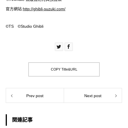
官方網站:
http://ghibli-suzuki.com/
©TS ©Studio Ghibli
COPY Title&URL
Prev post
Next post
関連記事