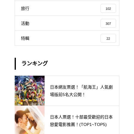
旅行
102
活動
307
特輯
22
ランキング
日本網友票選！「航海王」人氣劇
場版前5名大公開！
日本人票選！十部最受歡迎的日本
戀愛電影推薦！(TOP1~TOP5)