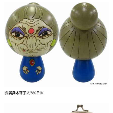
湯婆婆木芥子 3,780日圓