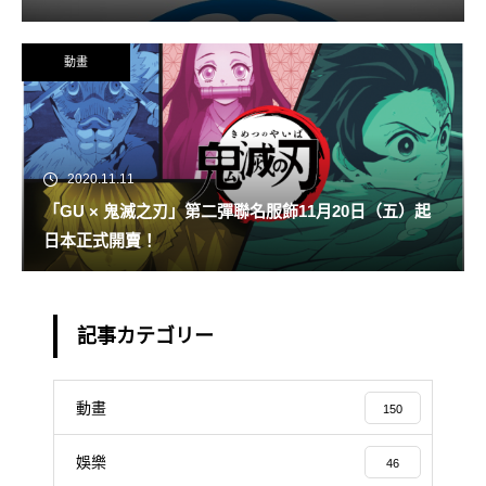
動畫
2020.11.11
「GU × 鬼滅之刃」第二彈聯名服飾11月20日（五）起
日本正式開賣！
記事カテゴリー
動畫
150
娛樂
46