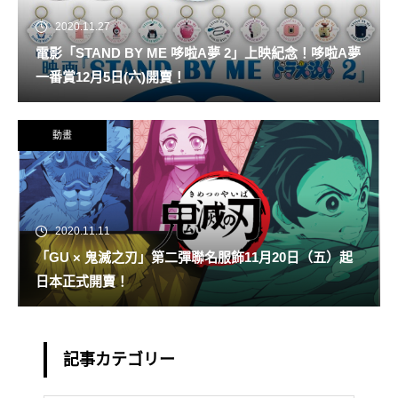
2020.11.27
電影「STAND BY ME 哆啦A夢 2」上映紀念！哆啦A夢
一番賞12月5日(六)開賣！
動畫
2020.11.11
「GU × 鬼滅之刃」第二彈聯名服飾11月20日（五）起
日本正式開賣！
記事カテゴリー