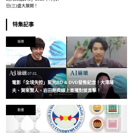
日(三)盛大展開！
特集記事
娛樂
2021.07.01
電影「全境失控」藍光BD & DVD發售紀念！大澤隆
夫、賀來賢人、岩田剛典線上直播對談直擊！
動畫