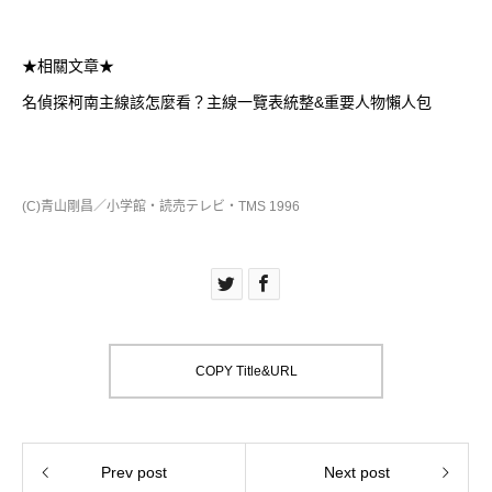
★相關文章★
名偵探柯南主線該怎麼看？主線一覽表統整&重要人物懶人包
(C)青山剛昌／小学館・読売テレビ・TMS 1996
COPY Title&URL
Prev post
Next post