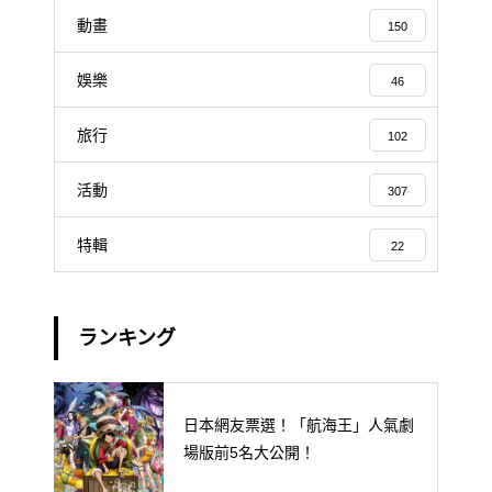
動畫
150
娛樂
46
旅行
102
活動
307
特輯
22
ランキング
日本網友票選！「航海王」人氣劇
場版前5名大公開！