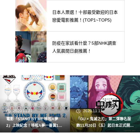
日本人票選！十部最受歡迎的日本
戀愛電影推薦！(TOP1~TOP5)
防疫在家該看什麼？5部NHK調查
人氣晨間日劇推薦！
2020.11.27
2020.11.11
電影「STAND BY ME 哆啦A夢
「GU × 鬼滅之刃」第二彈聯名服
2」上映紀念！哆啦A夢一番賞12
飾11月20日（五）起日本正式開
月5日(六)開賣！
賣！