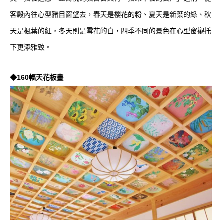
客殿內往心型豬目窗望去，春天是櫻花的粉、夏天是新葉的綠、秋
天是楓葉的紅，冬天則是雪花的白，四季不同的景色在心型窗襯托
下更添雅致。
◆160幅天花板畫