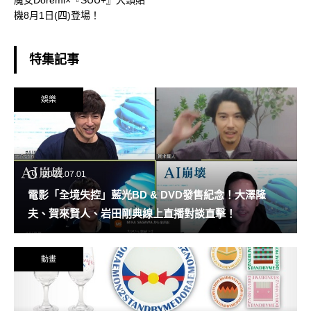
魔女Doremi×『SUU+』大頭貼
機8月1日(四)登場！
特集記事
娛樂
2021.07.01
電影「全境失控」藍光BD & DVD發售紀念！大澤隆
夫、賀來賢人、岩田剛典線上直播對談直擊！
動畫