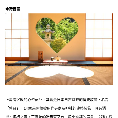
◆豬目窗
正壽院客殿的心型窗戶，其實是日本自古以來的傳統紋飾，名為
「豬目」，1400前開始被用作寺廟及神社的建築裝飾，具有消
災、招福之意。正壽院的豬目窗又有「招來幸福的窗戶」之稱，從