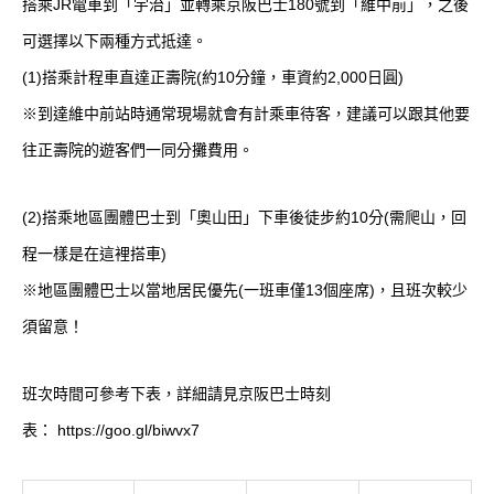
搭乘JR電車到「宇治」並轉乘京阪巴士180號到「維中前」，之後
可選擇以下兩種方式抵達。
(1)搭乘計程車直達正壽院(約10分鐘，車資約2,000日圓)
※到達維中前站時通常現場就會有計乘車待客，建議可以跟其他要
往正壽院的遊客們一同分攤費用。
(2)搭乘地區團體巴士到「奧山田」下車後徒步約10分(需爬山，回
程一樣是在這裡搭車)
※地區團體巴士以當地居民優先(一班車僅13個座席)，且班次較少
須留意！
班次時間可參考下表，詳細請見京阪巴士時刻
表：
https://goo.gl/biwvx7