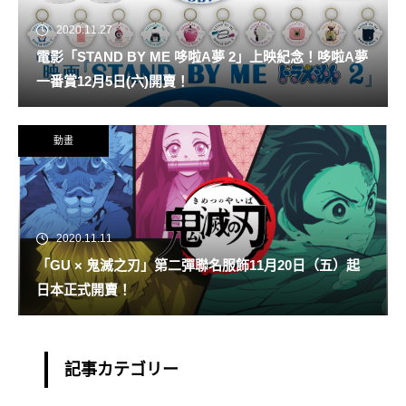
2020.11.27
電影「STAND BY ME 哆啦A夢 2」上映紀念！哆啦A夢
一番賞12月5日(六)開賣！
動畫
2020.11.11
「GU × 鬼滅之刃」第二彈聯名服飾11月20日（五）起
日本正式開賣！
記事カテゴリー