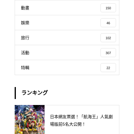
動畫
150
娛樂
46
旅行
102
活動
307
特輯
22
ランキング
日本網友票選！「航海王」人氣劇
場版前5名大公開！