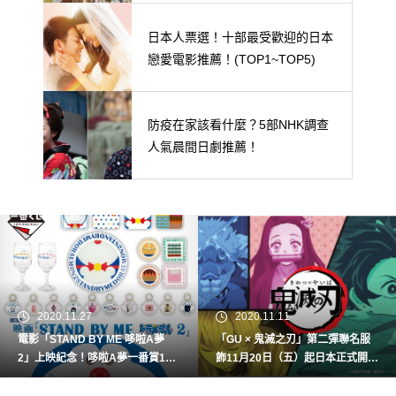
日本人票選！十部最受歡迎的日本
戀愛電影推薦！(TOP1~TOP5)
防疫在家該看什麼？5部NHK調查
人氣晨間日劇推薦！
2020.11.27
2020.11.11
電影「STAND BY ME 哆啦A夢
「GU × 鬼滅之刃」第二彈聯名服
2」上映紀念！哆啦A夢一番賞12
飾11月20日（五）起日本正式開
月5日(六)開賣！
賣！