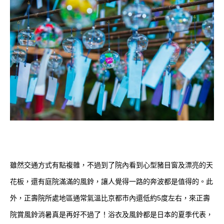
雖然交通方式有點複雜，不過到了院內看到心型豬目窗及漂亮的天
花板，還有庭院滿滿的風鈴，讓人覺得一路的奔波都是值得的。此
外，正壽院所處地區通常氣溫比京都市內還低約5度左右，來正壽
院賞風鈴消暑真是再好不過了！浴衣及風鈴都是日本的夏季代表，