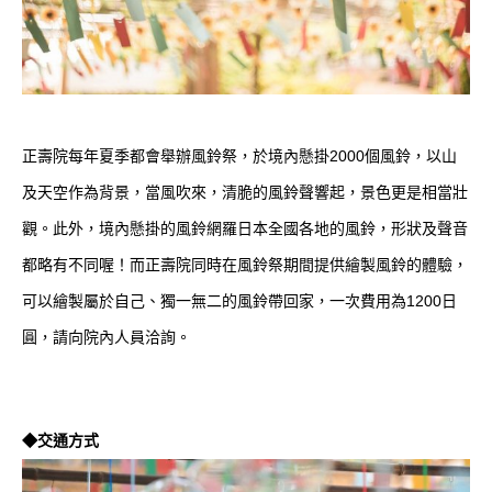
正壽院每年夏季都會舉辦風鈴祭，於境內懸掛2000個風鈴，以山
及天空作為背景，當風吹來，清脆的風鈴聲響起，景色更是相當壯
觀。此外，境內懸掛的風鈴網羅日本全國各地的風鈴，形狀及聲音
都略有不同喔！而正壽院同時在風鈴祭期間提供繪製風鈴的體驗，
可以繪製屬於自己、獨一無二的風鈴帶回家，一次費用為1200日
圓，請向院內人員洽詢。
◆交通方式