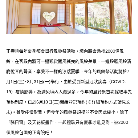
正壽院每年夏季都會舉行風鈴祭活動，境內將會懸掛2000個風
鈴，在客殿內將可一邊觀賞隨風搖曳的風鈴美景，一邊聆聽風鈴清
脆悅耳的聲音，享受不一樣的涼感夏季。今年的風鈴祭活動將於7
月1日(三)~8月31日(一)舉行，由於受到新型冠狀病毒（COVID-
19）疫情影響，為避免境內人潮過多，今年的風鈴祭首次採取事先
預約制度，已於6月10日(三)開始登記預約(※詳細預約方式請見文
末)。雖受疫情影響，但今年的風鈴祭規模並不會因此縮小，除了
「豬目窗」及天花板畫作，一起體驗只有夏季才能見到、被2000
個風鈴包圍的正壽院吧！