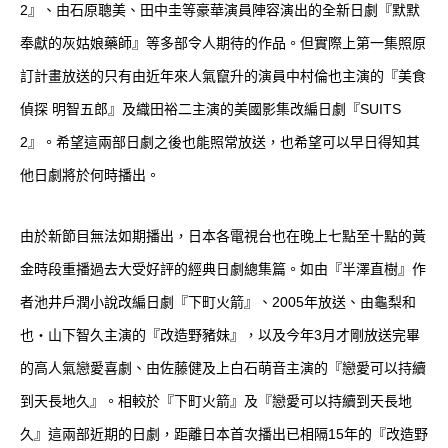
2』、由石原聰美、田中圭等豪華演員陣容演出的全新日劇『默默
奉獻的灰姑娘藥師』等多部令人期待的作品。但實際上第一集照原
訂計畫放送的只有由近年來人氣竄升的演員中村倫也主演的『美食
偵探 明智五郎』及織田裕二主演的美國影集改編日劇『SUITS
2』。希望這兩部日劇之後也能照常放送，也希望可以早日得知其
他日劇將於何時播出。
由於新節目無法如期播出，日本各電視台也在晚上七點至十點的黃
金時段重播過去大受好評的經典日劇總集篇。如由『半澤直樹』作
者池井戶潤小說改編日劇『下町火箭』、2005年放送、由龜梨和
也・山下智久主演的『改造野豬妹』，以及今年3月才剛放送完畢
的高人氣戀愛喜劇、由佐藤健及上白石萌音主演的『戀愛可以持續
到天長地久』。相較於『下町火箭』及『戀愛可以持續到天長地
久』這兩部近期的日劇，距離日本首次播出已相隔15年的『改造野