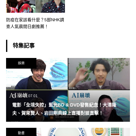
防疫在家該看什麼？5部NHK調
查人氣晨間日劇推薦！
特集記事
娛樂
2021.07.01
電影「全境失控」藍光BD & DVD發售紀念！大澤隆
夫、賀來賢人、岩田剛典線上直播對談直擊！
動畫