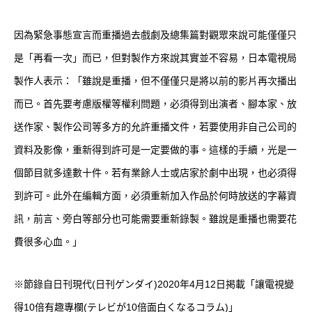
因為緊急事態宣言而重播過去戲劇及總集篇對觀眾來說可能僅僅只
是「再看一次」而已，但對製作方來說其實並不容易，日本電視局
製作人表示：「雖說是重播，但不僅僅只是將以前的影片再次播出
而已。首先要考慮版權等權利問題，必須得到出演者、腳本家、放
送作家、製作公司等多方的允許重播文件，若要使用非自己公司的
資料及影像，重新得到許可是一定要做的事。這樣的手續，光是一
個節目就多達數十件。若有業餘人士或店家於劇中出現，也必須得
到許可。此外在編輯方面，必須重新加入作品於何時放送的字幕資
訊，前言、旁白等部分也可能需要重新錄製。雖說是重播也需要花
費很多心血。」
※節錄自日刊現代(日刊ゲンダイ)2020年4月12日掲載「讓電視變
得10倍有趣專欄(
テレビが10倍面白くなるコラム
)」