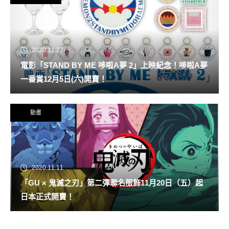
2020.11.27
電影「STAND BY ME 哆啦A夢 2」上映紀念！哆啦A夢
一番賞12月5日(六)開賣！
動畫
2020.11.11
「GU × 鬼滅之刃」第二彈聯名服飾11月20日（五）起
日本正式開賣！