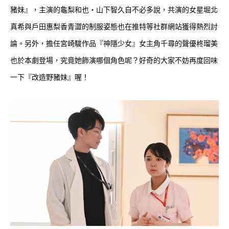
豬妹』，主演的龜梨和也・山下智久自不必多說，共演的女星堀北
真希與戶田惠梨香青澀的制服姿態也在推特等社群網站獲得熱烈討
論。另外，擔任宮崎駿作品『神隱少女』女主角千尋的聲優柊瑠美
也於本劇登場，究竟她飾演哪個角色呢？好奇的大家不妨再度回味
一下『改造野豬妹』喔！