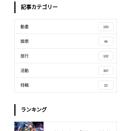
記事カテゴリー
動畫
150
娛樂
46
旅行
102
活動
307
特輯
22
ランキング