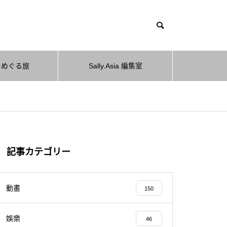
をめぐる旅
Sally.Asia 編集室
記事カテゴリー
動畫
150
娛樂
46