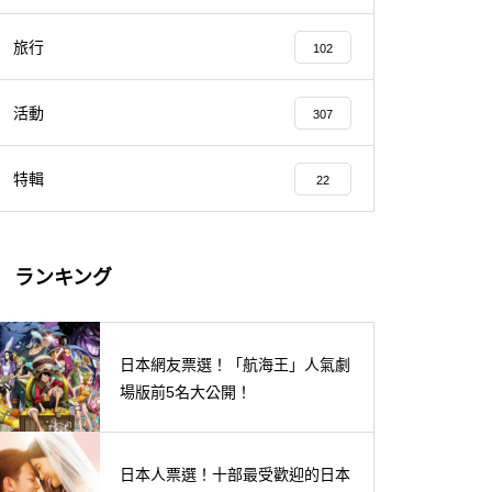
旅行
102
活動
307
特輯
22
ランキング
日本網友票選！「航海王」人氣劇
場版前5名大公開！
日本人票選！十部最受歡迎的日本