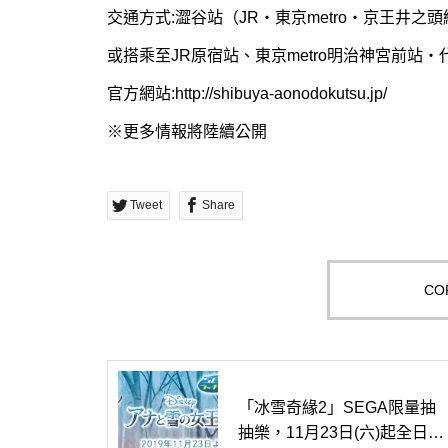
交通方式:澀谷站（JR・東京metro・京王井之
或搭乘至JR原宿站、東京metro明治神宮前站
官方網站:
http://shibuya-aonodokutsu.jp/
※更多情報將陸續公開
Tweet
Share
COP
「冰雪奇緣2」SEGA限量抽
抽樂，11月23日(六)起全日本