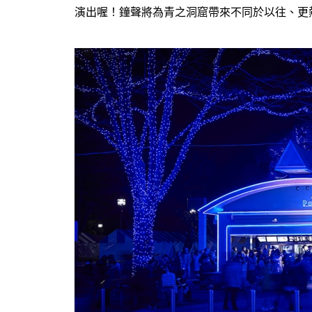
演出喔！鐘聲將為青之洞窟帶來不同於以往、更