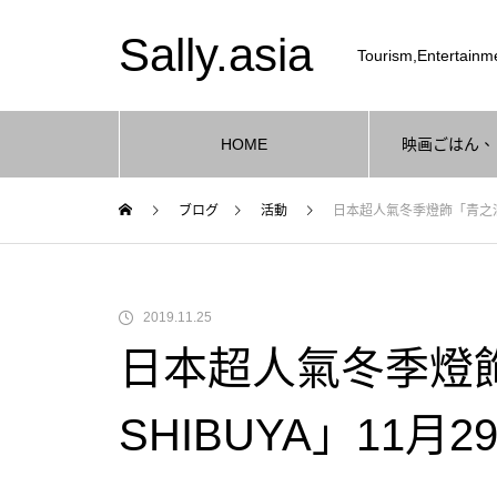
Sally.asia
Tourism,Entertainme
HOME
映画ごはん、
ブログ
活動
日本超人氣冬季燈飾「青之洞窟
2019.11.25
日本超人氣冬季燈
SHIBUYA」11月