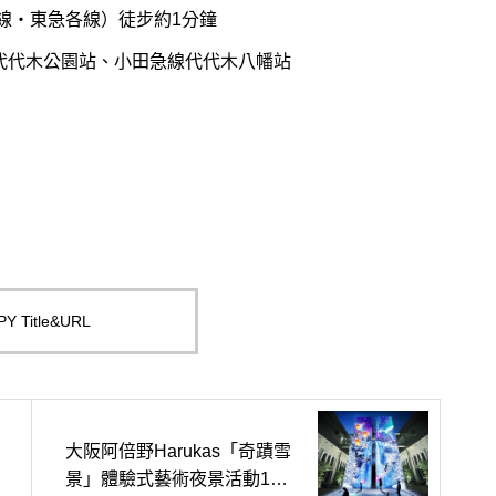
頭線・東急各線）徒步約1分鐘
・代代木公園站、小田急線代代木八幡站
Y Title&URL
大阪阿倍野Harukas「奇蹟雪
景」體驗式藝術夜景活動11