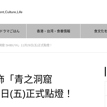
nt,Culture,Life
ドラマごはん
香港・台湾・食養情報
食文化
 SHIBUYA」11月29日(五)正式點燈！
飾「青之洞窟
29日(五)正式點燈！