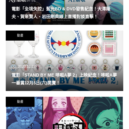
2021.07.01
電影「全境失控」藍光BD & DVD發售紀念！大澤隆
夫、賀來賢人、岩田剛典線上直播對談直擊！
動畫
2020.11.27
電影「STAND BY ME 哆啦A夢 2」上映紀念！哆啦A夢
一番賞12月5日(六)開賣！
動畫