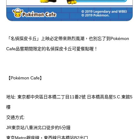
「名偵探皮卡丘」上映必定帶來熱烈風潮，也別忘了到Pokémon
Cafe品嘗期間限定的名偵探皮卡丘可愛餐點喔！
【Pokémon Cafe】
地址: 東京都中央區日本橋二丁目11番2號 日本橋高島屋S.C.東館5
樓
交通方式:
JR東京站八重洲北口徒步約5分鐘
東京Metro銀座線・東西線日本橋站B2出口