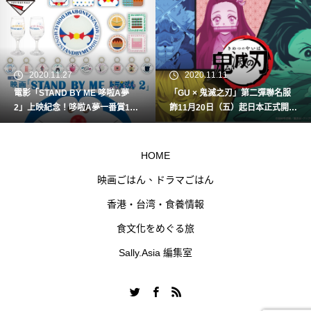
2020.11.27
2020.11.11
電影「STAND BY ME 哆啦A夢
「GU × 鬼滅之刃」第二彈聯名服
2」上映紀念！哆啦A夢一番賞12
飾11月20日（五）起日本正式開
月5日(六)開賣！
賣！
HOME
映画ごはん、ドラマごはん
香港・台湾・食養情報
食文化をめぐる旅
Sally.Asia 編集室