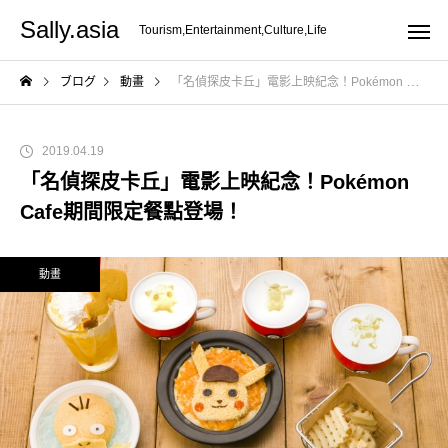
Sally.asia
Tourism,Entertainment,Culture,Life
ブログ
動畫
「名偵探皮卡丘」電影上映紀念！Pokémon Cafe期間限定餐點登場！
2019.04.19
「名偵探皮卡丘」電影上映紀念！Pokémon
Cafe期間限定餐點登場！
動畫