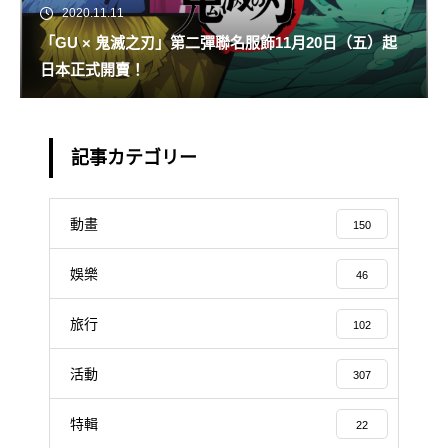
2020.11.11
「GU × 鬼滅之刃」第二彈聯名服飾11月20日（五）起
日本正式開賣！
記事カテゴリー
動畫
150
娛樂
46
旅行
102
活動
307
特輯
22